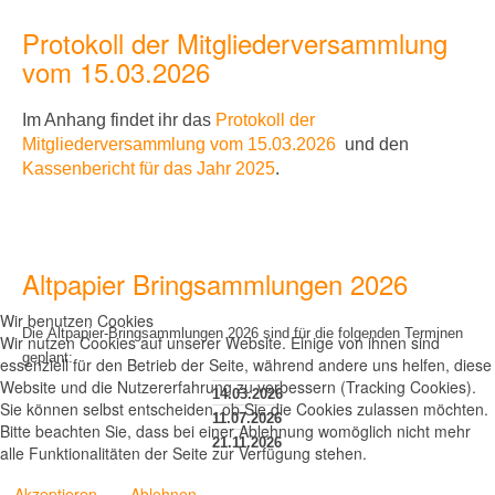
Protokoll der Mitgliederversammlung
vom 15.03.2026
Im Anhang findet ihr
das
Protokoll der
Mitgliederversammlung vom 15.03.2026
und den
Kassenbericht für das Jahr 2025
.
Altpapier Bringsammlungen 2026
Wir benutzen Cookies
Die Altpapier-Bringsammlungen 2026 sind für die folgenden Terminen
Wir nutzen Cookies auf unserer Website. Einige von ihnen sind
geplant:
essenziell für den Betrieb der Seite, während andere uns helfen, diese
Website und die Nutzererfahrung zu verbessern (Tracking Cookies).
14.03.2026
Sie können selbst entscheiden, ob Sie die Cookies zulassen möchten.
11.07.2026
Bitte beachten Sie, dass bei einer Ablehnung womöglich nicht mehr
21.11.2026
alle Funktionalitäten der Seite zur Verfügung stehen.
Akzeptieren
Ablehnen