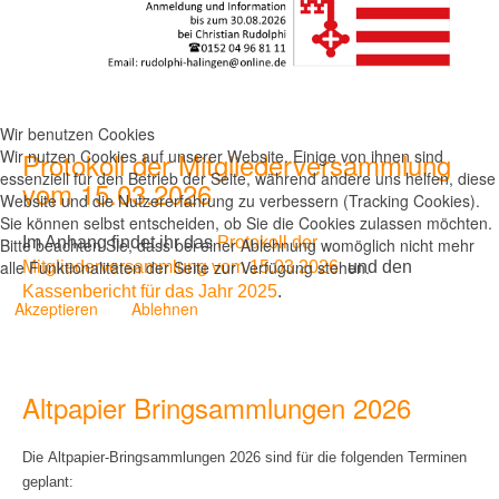
Wir benutzen Cookies
Wir nutzen Cookies auf unserer Website. Einige von ihnen sind
Protokoll der Mitgliederversammlung
essenziell für den Betrieb der Seite, während andere uns helfen, diese
vom 15.03.2026
Website und die Nutzererfahrung zu verbessern (Tracking Cookies).
Sie können selbst entscheiden, ob Sie die Cookies zulassen möchten.
Im Anhang findet ihr
das
Protokoll der
Bitte beachten Sie, dass bei einer Ablehnung womöglich nicht mehr
alle Funktionalitäten der Seite zur Verfügung stehen.
Mitgliederversammlung vom 15.03.2026
und den
Kassenbericht für das Jahr 2025
.
Akzeptieren
Ablehnen
Altpapier Bringsammlungen 2026
Die Altpapier-Bringsammlungen 2026 sind für die folgenden Terminen
geplant: