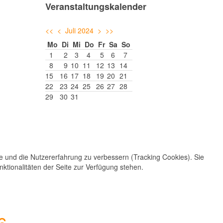
Veranstaltungskalender
<<
<
Juli 2024
>
>>
Mo
Di
Mi
Do
Fr
Sa
So
1
2
3
4
5
6
7
8
9
10
11
12
13
14
15
16
17
18
19
20
21
22
23
24
25
26
27
28
29
30
31
te und die Nutzererfahrung zu verbessern (Tracking Cookies). Sie
ktionalitäten der Seite zur Verfügung stehen.
6