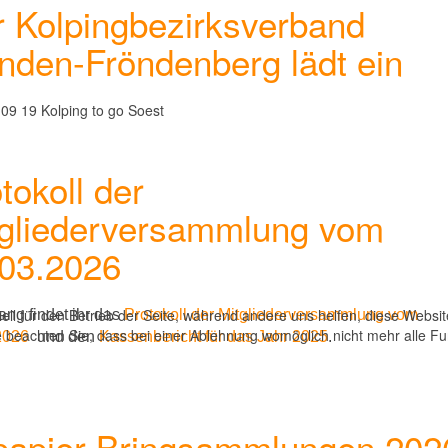
 Kolpingbezirksverband
den-Fröndenberg lädt ein
tokoll der
tgliederversammlung vom
.03.2026
ell für den Betrieb der Seite, während andere uns helfen, diese Websi
ng findet ihr
das
Protokoll der Mitgliederversammlung vom
 beachten Sie, dass bei einer Ablehnung womöglich nicht mehr alle Fun
2026
und den
Kassenbericht für das Jahr 2025
.
tpapier Bringsammlungen 202