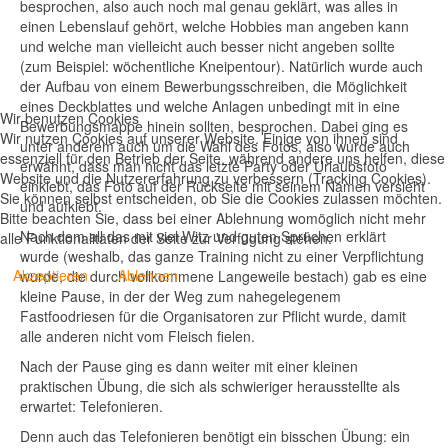
besprochen, also auch noch mal genau geklärt, was alles in
einen Lebenslauf gehört, welche Hobbies man angeben kann
und welche man vielleicht auch besser nicht angeben sollte
(zum Beispiel: wöchentliche Kneipentour). Natürlich wurde auch
der Aufbau von einem Bewerbungsschreiben, die Möglichkeit
eines Deckblattes und welche Anlagen unbedingt mit in eine
Wir benutzen Cookies
Bewerbungsmappe hinein sollten, besprochen. Dabei ging es
Wir nutzen Cookies auf unserer Website. Einige von ihnen sind
unter anderem auch um die Wahl des Fotos, also wurde auch
essenziell für den Betrieb der Seite, während andere uns helfen, diese
erwähnt, dass man nicht das letzte Party oder Urlaubsfoto
Website und die Nutzererfahrung zu verbessern (Tracking Cookies).
einklebt, das Foto auf der Rückseite mit seinem Namen versieht
Sie können selbst entscheiden, ob Sie die Cookies zulassen möchten.
und aufklebt.
Bitte beachten Sie, dass bei einer Ablehnung womöglich nicht mehr
Nach dem all das mit viel Witz und guten Sprüchen erklärt
alle Funktionalitäten der Seite zur Verfügung stehen.
wurde (weshalb, das ganze Training nicht zu einer Verpflichtung
Akzeptieren
Ablehnen
wurde, die durch vollkommene Langeweile bestach) gab es eine
kleine Pause, in der der Weg zum nahegelegenem
Fastfoodriesen für die Organisatoren zur Pflicht wurde, damit
alle anderen nicht vom Fleisch fielen.
Nach der Pause ging es dann weiter mit einer kleinen
praktischen Übung, die sich als schwieriger herausstellte als
erwartet: Telefonieren.
Denn auch das Telefonieren benötigt ein bisschen Übung: ein