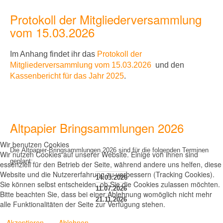
Protokoll der Mitgliederversammlung
vom 15.03.2026
Im Anhang findet ihr
das
Protokoll der
Mitgliederversammlung vom 15.03.2026
und den
Kassenbericht für das Jahr 2025
.
Altpapier Bringsammlungen 2026
Wir benutzen Cookies
Die Altpapier-Bringsammlungen 2026 sind für die folgenden Terminen
Wir nutzen Cookies auf unserer Website. Einige von ihnen sind
geplant:
essenziell für den Betrieb der Seite, während andere uns helfen, diese
Website und die Nutzererfahrung zu verbessern (Tracking Cookies).
14.03.2026
Sie können selbst entscheiden, ob Sie die Cookies zulassen möchten.
11.07.2026
Bitte beachten Sie, dass bei einer Ablehnung womöglich nicht mehr
21.11.2026
alle Funktionalitäten der Seite zur Verfügung stehen.
Akzeptieren
Ablehnen