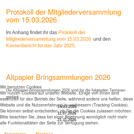
Protokoll der Mitgliederversammlung
vom 15.03.2026
Im Anhang findet ihr
das
Protokoll der
Mitgliederversammlung vom 15.03.2026
und den
Kassenbericht für das Jahr 2025
.
Altpapier Bringsammlungen 2026
Wir benutzen Cookies
Die Altpapier-Bringsammlungen 2026 sind für die folgenden Terminen
Wir nutzen Cookies auf unserer Website. Einige von ihnen sind
geplant:
essenziell für den Betrieb der Seite, während andere uns helfen, diese
Website und die Nutzererfahrung zu verbessern (Tracking Cookies).
14.03.2026
Sie können selbst entscheiden, ob Sie die Cookies zulassen möchten.
11.07.2026
Bitte beachten Sie, dass bei einer Ablehnung womöglich nicht mehr
21.11.2026
alle Funktionalitäten der Seite zur Verfügung stehen.
Akzeptieren
Ablehnen